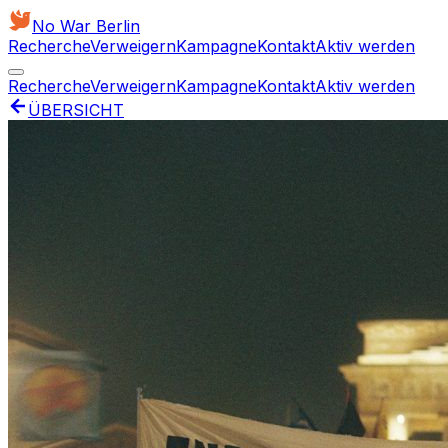
No War Berlin
Recherche
Verweigern
Kampagne
Kontakt
Aktiv werden
Recherche
Verweigern
Kampagne
Kontakt
Aktiv werden
ÜBERSICHT