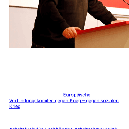
Gotthard Krupp
Gotthard Krupp
Gotthard Krupp, aktiv in der Gewerkschaft ver.di;
dort hat er in der letzten Zeit hauptsächlich zur
Kriegsfrage Stellung genommen. Er hat mit vielen
anderen Kolleginnen die
Europäische
Verbindungskomitee gegen Krieg – gegen sozialen
Krieg
aufgebaut. In Deutschland gibt er seit 1992
die Zeitung Soziale Politik und Demokratie mit
heraus, die für eine unabhängige
Arbeitnehmerpolitik eintritt. In Berlin arbeitet er im