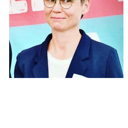
Ulrike Eifler
Ulrike Eifler
Ulrike Eifler ist seit über 25 Jahren aktive
Gewerkschafterin. Als Gewerkschaftssekretärin
lebt und arbeitet sie in Würzburg. Politisch
engagiert sie sich in der Partei DIE LINKE, wo sie