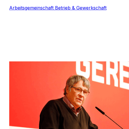
eine von sechs Bundessprecherinnen der
Arbeitsgemeinschaft Betrieb & Gewerkschaft
(BAB) ist. Seit der Verkündung der „Zeitenwende“
durch Bundeskanzler Olaf Scholz setzt sie sich
dafür ein, die Auswirkungen von Aufrüstung und
Kriegsvorbereitung auf die Klasse der
Lohnabhängigen in den Gewerkschaften stärker in
den Blick zu nehmen. Sie gehört zu den
Organisatorinnen der Gewerkschaftskonferenzen
für den Frieden.