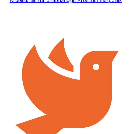
Arbeitskreis für unabhängige Arbeitnehmerpolitik
mit, an dem verschiedene politische Kräfte
teilnehmen. Er engagiert sich in Kampagnen gegen
die Kaputtspar- und Privatisierungspolitik des
Berliner Senats.